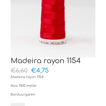
Madeira rayon 1154
Oorspronkelijke
Huidige
€
6,60
€
4,75
prijs
prijs
Madeira rayon 1154
was:
is:
€6,60.
€4,75.
Klos 1000 meter
Borduurgaren
Madeira