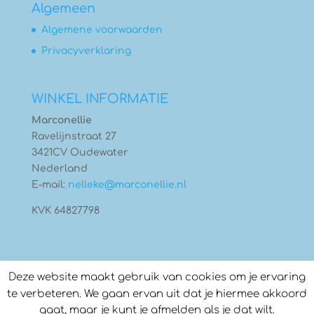
Algemeen
Algemene voorwaarden
Privacyverklaring
WINKEL INFORMATIE
Marconellie
Ravelijnstraat 27
3421CV Oudewater
Nederland
E-mail:
nelleke@marconellie.nl
KVK 64827798
Deze website maakt gebruik van cookies om je ervaring
te verbeteren. We gaan ervan uit dat je hiermee akkoord
gaat, maar je kunt je afmelden als je dat wilt.