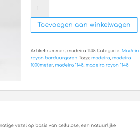
Madeira
rayon
1148
Toevoegen aan winkelwagen
aantal
Artikelnummer:
madeira 1148
Categorie:
Madeir
rayon borduurgaren
Tags:
madeira
,
madeira
1000meter
,
madeira 1148
,
madeira rayon 1148
atige vezel op basis van cellulose, een natuurlijke