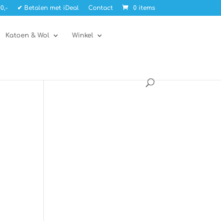
0,-
✔ Betalen met iDeal
Contact
0 items
Katoen & Wol
Winkel