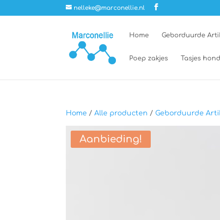
nelleke@marconellie.nl
Home
Geborduurde Arti
Poep zakjes
Tasjes hond
Home
/
Alle producten
/
Geborduurde Arti
Aanbieding!