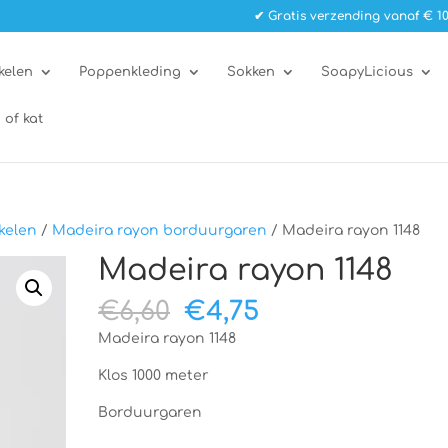
✔ Gratis verzending vanaf € 10
kelen
Poppenkleding
Sokken
SoapyLicious
 of kat
kelen
/
Madeira rayon borduurgaren
/ Madeira rayon 1148
Madeira rayon 1148
Oorspronkelijke
Huidige
€
6,60
€
4,75
prijs
prijs
Madeira rayon 1148
was:
is:
€6,60.
€4,75.
Klos 1000 meter
Borduurgaren