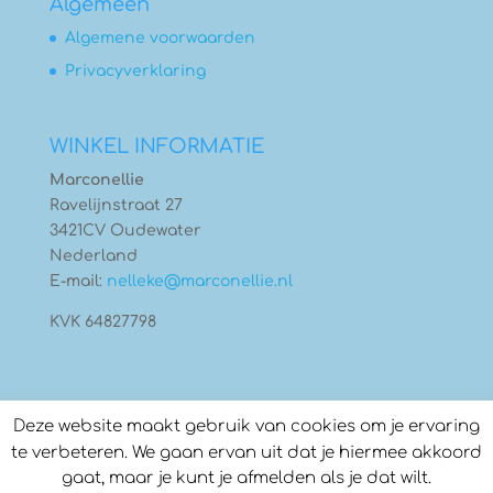
Algemeen
Algemene voorwaarden
Privacyverklaring
WINKEL INFORMATIE
Marconellie
Ravelijnstraat 27
3421CV Oudewater
Nederland
E-mail:
nelleke@marconellie.nl
KVK 64827798
Deze website maakt gebruik van cookies om je ervaring
te verbeteren. We gaan ervan uit dat je hiermee akkoord
gaat, maar je kunt je afmelden als je dat wilt.