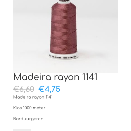
Madeira rayon 1141
Oorspronkelijke
Huidige
€
6,60
€
4,75
prijs
prijs
Madeira rayon 1141
was:
is:
€6,60.
€4,75.
Klos 1000 meter
Borduurgaren