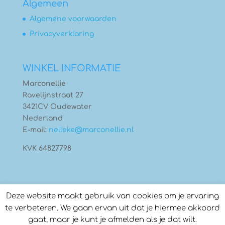
Algemeen
Algemene voorwaarden
Privacyverklaring
WINKEL INFORMATIE
Marconellie
Ravelijnstraat 27
3421CV Oudewater
Nederland
E-mail:
nelleke@marconellie.nl
KVK 64827798
Deze website maakt gebruik van cookies om je ervaring
te verbeteren. We gaan ervan uit dat je hiermee akkoord
gaat, maar je kunt je afmelden als je dat wilt.