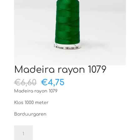
Madeira rayon 1079
Oorspronkelijke
Huidige
€
6,60
€
4,75
prijs
prijs
Madeira rayon 1079
was:
is:
€6,60.
€4,75.
Klos 1000 meter
Borduurgaren
Madeira
rayon