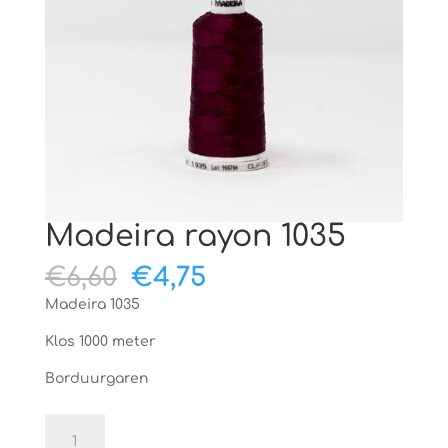
Madeira rayon 1035
Oorspronkelijke
Huidige
€
6,60
€
4,75
prijs
prijs
Madeira 1035
was:
is:
€6,60.
€4,75.
Klos 1000 meter
Borduurgaren
Madeira
rayon