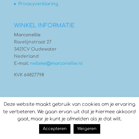
Privacyverklaring
WINKEL INFORMATIE
Marconellie
Ravelijnstraat 27
3421CV Oudewater
Nederland
E-mail:
nelleke@marconellie.nl
KVK 64827798
Deze website maakt gebruik van cookies om je ervaring
te verbeteren. We gaan ervan uit dat je hiermee akkoord
gaat, maar je kunt je afmelden als je dat wilt.
© Copyright 2026
Marconellie
- Gebouwd door:
Accepteren
Weigeren
Compass Creations