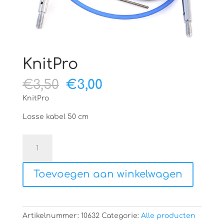
KnitPro
Oorspronkelijke
Huidige
€
3,50
€
3,00
prijs
prijs
KnitPro
was:
is:
€3,50.
€3,00.
Losse kabel 50 cm
KnitPro
aantal
Toevoegen aan winkelwagen
Artikelnummer:
10632
Categorie:
Alle producten