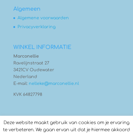
Algemeen
Algemene voorwaarden
Privacyverklaring
WINKEL INFORMATIE
Marconellie
Ravelijnstraat 27
3421CV Oudewater
Nederland
E-mail:
nelleke@marconellie.nl
KVK 64827798
Deze website maakt gebruik van cookies om je ervaring
te verbeteren. We gaan ervan uit dat je hiermee akkoord