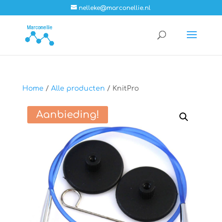
nelleke@marconellie.nl
Home
/
Alle producten
/ KnitPro
Aanbieding!