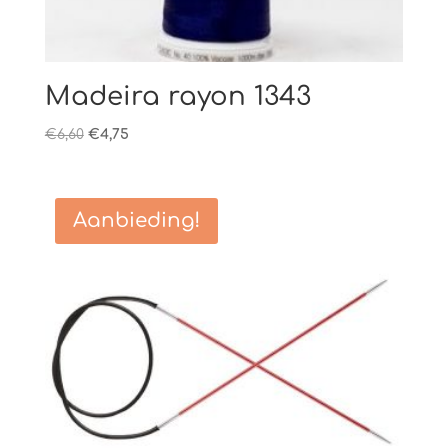
Madeira rayon 1343
Oorspronkelijke
Huidige
€
6,60
€
4,75
prijs
prijs
was:
is:
€6,60.
€4,75.
Aanbieding!