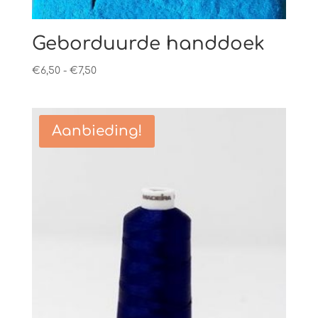
Geborduurde handdoek
Prijsklasse:
€
6,50
-
€
7,50
€6,50
tot
€7,50
Aanbieding!