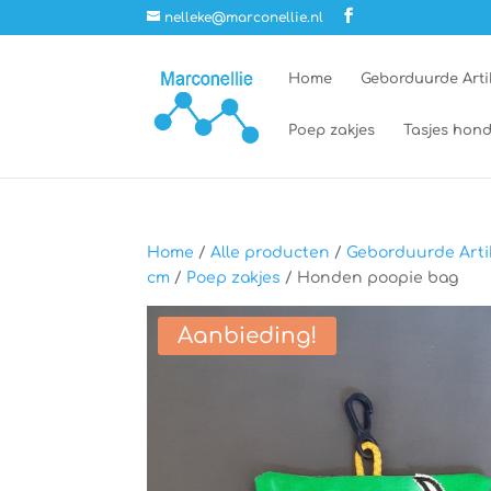
nelleke@marconellie.nl
Home
Geborduurde Arti
Poep zakjes
Tasjes hond
Home
/
Alle producten
/
Geborduurde Arti
cm
/
Poep zakjes
/ Honden poopie bag
Aanbieding!