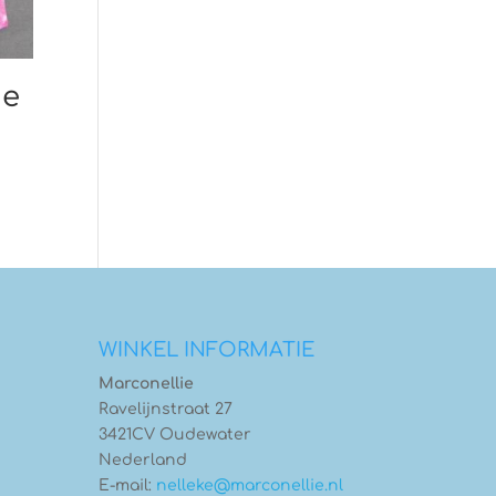
ie
WINKEL INFORMATIE
Marconellie
Ravelijnstraat 27
3421CV Oudewater
Nederland
E-mail:
nelleke@marconellie.nl