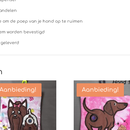
wandelen
 je om de poep van je hond op te ruimen
iem worden bevestigd
 geleverd
n
Aanbieding!
Aanbieding!