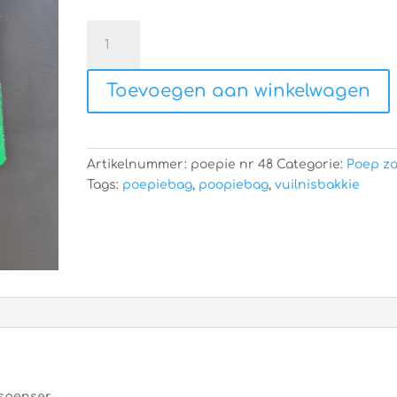
Honden
poopie
bag
Toevoegen aan winkelwagen
aantal
Artikelnummer:
poepie nr 48
Categorie:
Poep za
Tags:
poepiebag
,
poopiebag
,
vuilnisbakkie
ispenser