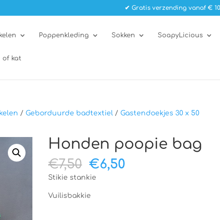
✔ Gratis verzending vanaf € 10
kelen
Poppenkleding
Sokken
SoapyLicious
 of kat
kelen
/
Geborduurde badtextiel
/
Gastendoekjes 30 x 50
Honden poopie bag
Oorspronkelijke
Huidige
€
7,50
€
6,50
prijs
prijs
Stikie stankie
was:
is:
€7,50.
€6,50.
Vuilisbakkie