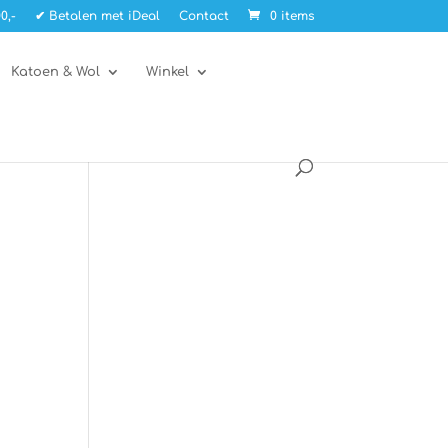
0,-
✔ Betalen met iDeal
Contact
0 items
Katoen & Wol
Winkel