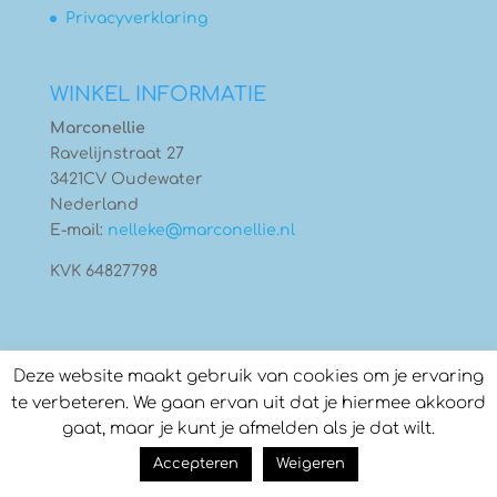
Privacyverklaring
WINKEL INFORMATIE
Marconellie
Ravelijnstraat 27
3421CV Oudewater
Nederland
E-mail:
nelleke@marconellie.nl
KVK 64827798
Deze website maakt gebruik van cookies om je ervaring
te verbeteren. We gaan ervan uit dat je hiermee akkoord
gaat, maar je kunt je afmelden als je dat wilt.
© Copyright 2026
Marconellie
- Gebouwd door:
Accepteren
Weigeren
Compass Creations