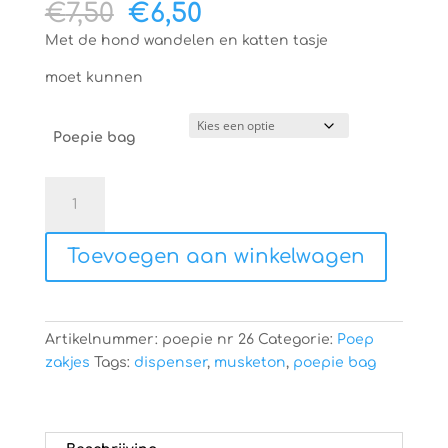
Oorspronkelijke
Huidige
€
7,50
€
6,50
prijs
prijs
Met de hond wandelen en katten tasje
was:
is:
€7,50.
€6,50.
moet kunnen
Poepie bag
Honden
poepie
bag
Toevoegen aan winkelwagen
aantal
Artikelnummer:
poepie nr 26
Categorie:
Poep
zakjes
Tags:
dispenser
,
musketon
,
poepie bag