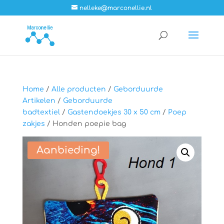
nelleke@marconellie.nl
Home
/
Alle producten
/
Geborduurde
Artikelen
/
Geborduurde
badtextiel
/
Gastendoekjes 30 x 50 cm
/
Poep
zakjes
/ Honden poepie bag
Aanbieding!