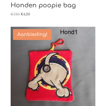
Honden poopie bag
Oorspronkelijke
Huidige
€
7,50
€
6,50
prijs
prijs
was:
is:
€7,50.
€6,50.
Aanbieding!