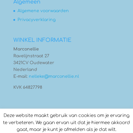
Algemeen
Algemene voorwaarden
Privacyverklaring
WINKEL INFORMATIE
Marconellie
Ravelijnstraat 27
3421CV Oudewater
Nederland
E-mail:
nelleke@marconellie.nl
KVK 64827798
Deze website maakt gebruik van cookies om je ervaring
te verbeteren. We gaan ervan uit dat je hiermee akkoord
gaat, maar je kunt je afmelden als je dat wilt.