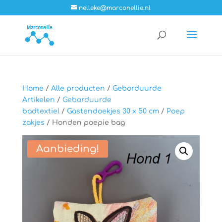
nelleke@marconellie.nl
Home
/
Alle producten
/
Geborduurde
Artikelen
/
Geborduurde
badtextiel
/
Gastendoekjes 30 x 50 cm
/
Poep
zakjes
/ Honden poepie bag
Aanbieding!