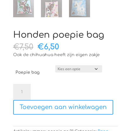
Honden poepie bag
Oorspronkelijke
Huidige
€
7,50
€
6,50
prijs
prijs
Ook de chihuahua heeft zijn eigen zakje
was:
is:
€7,50.
€6,50.
Poepie bag
Honden
poepie
bag
Toevoegen aan winkelwagen
aantal