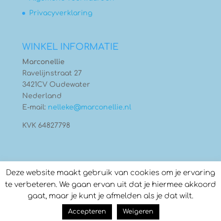
Privacyverklaring
WINKEL INFORMATIE
Marconellie
Ravelijnstraat 27
3421CV Oudewater
Nederland
E-mail:
nelleke@marconellie.nl
KVK 64827798
Deze website maakt gebruik van cookies om je ervaring
te verbeteren. We gaan ervan uit dat je hiermee akkoord
gaat, maar je kunt je afmelden als je dat wilt.
© Copyright 2026
Marconellie
- Gebouwd door:
Accepteren
Weigeren
Compass Creations