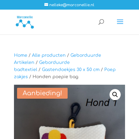
nelleke@marconellie.nl
Home
/
Alle producten
/
Geborduurde
Artikelen
/
Geborduurde
badtextiel
/
Gastendoekjes 30 x 50 cm
/
Poep
zakjes
/ Honden poepie bag
Aanbieding!