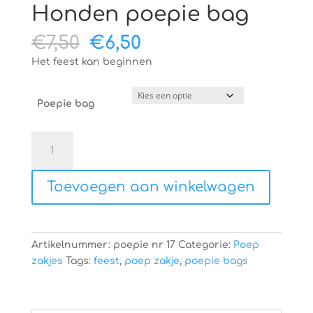
Honden poepie bag
Oorspronkelijke
Huidige
€
7,50
€
6,50
prijs
prijs
Het feest kan beginnen
was:
is:
€7,50.
€6,50.
Poepie bag
Honden
poepie
bag
Toevoegen aan winkelwagen
aantal
Artikelnummer:
poepie nr 17
Categorie:
Poep
zakjes
Tags:
feest
,
poep zakje
,
poepie bags