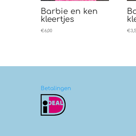
Barbie en ken
Ba
kleertjes
kl
€
6,00
€
3,
Betalingen