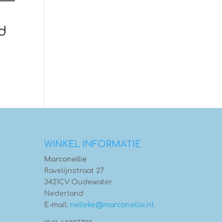
d
WINKEL INFORMATIE
Marconellie
Ravelijnstraat 27
3421CV Oudewater
Nederland
E-mail:
nelleke@marconellie.nl