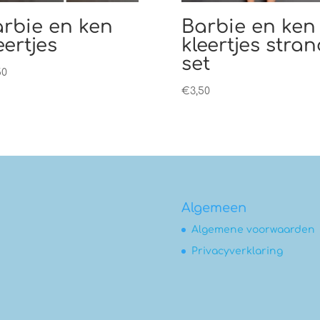
rbie en ken
Barbie en ken
eertjes
kleertjes stran
set
50
€
3,50
Algemeen
Algemene voorwaarden
Privacyverklaring