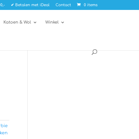
0,-
✔ Betalen met iDeal
Contact
0 items
Katoen & Wol
Winkel
s
rbie
ken