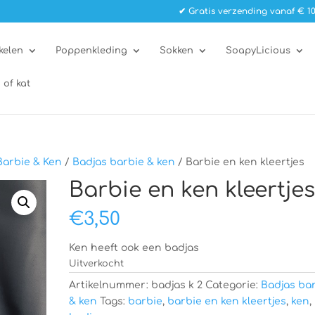
✔ Gratis verzending vanaf € 10
kelen
Poppenkleding
Sokken
SoapyLicious
 of kat
Barbie & Ken
/
Badjas barbie & ken
/ Barbie en ken kleertjes
Barbie en ken kleertje
€
3,50
Ken heeft ook een badjas
Uitverkocht
Artikelnummer:
badjas k 2
Categorie:
Badjas ba
& ken
Tags:
barbie
,
barbie en ken kleertjes
,
ken
,