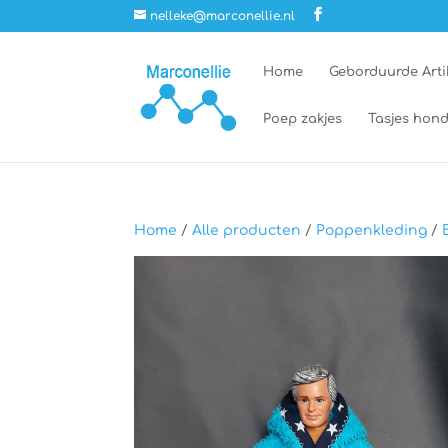
nelleke@marconellie.nl
Home
Geborduurde Arti
Poep zakjes
Tasjes hond
Home
/
Alle producten
/
Poppenkleding
/