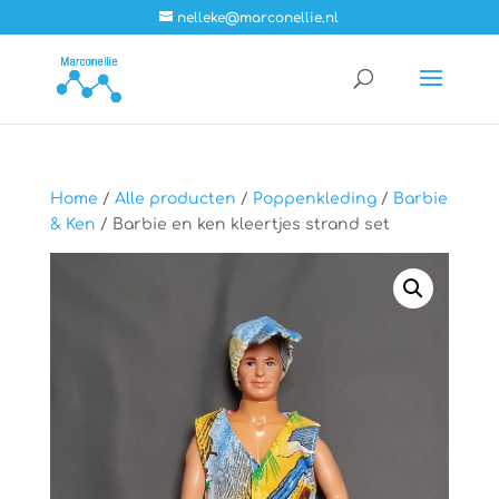
nelleke@marconellie.nl
Home
/
Alle producten
/
Poppenkleding
/
Barbie
& Ken
/ Barbie en ken kleertjes strand set