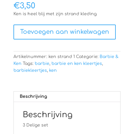
€
3,50
Ken is heel blij met zijn strand kleding
Barbie
Toevoegen aan winkelwagen
en
ken
kleertjes
strand
Artikelnummer:
ken strand 1
Categorie:
Barbie &
set
Ken
Tags:
barbie
,
barbie en ken kleertjes
,
aantal
barbiekleertjes
,
ken
Beschrijving
Beschrijving
3 Delige set