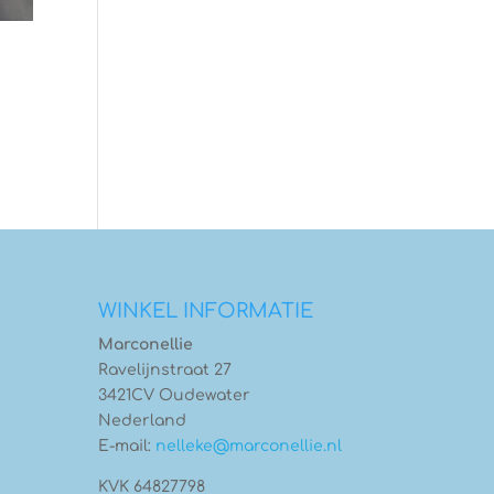
WINKEL INFORMATIE
Marconellie
Ravelijnstraat 27
3421CV Oudewater
Nederland
E-mail:
nelleke@marconellie.nl
KVK 64827798