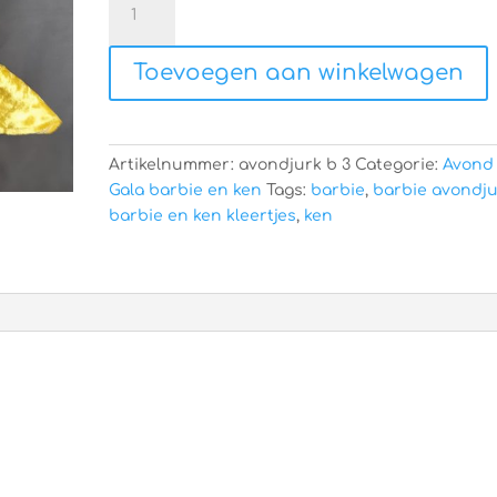
en
ken
Toevoegen aan winkelwagen
kleertjes
aantal
Artikelnummer:
avondjurk b 3
Categorie:
Avond 
Gala barbie en ken
Tags:
barbie
,
barbie avondj
barbie en ken kleertjes
,
ken