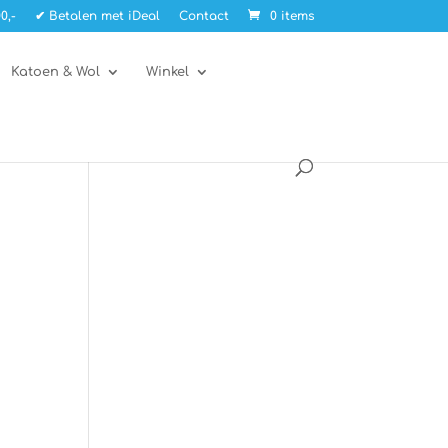
0,-
✔ Betalen met iDeal
Contact
0 items
Katoen & Wol
Winkel
s