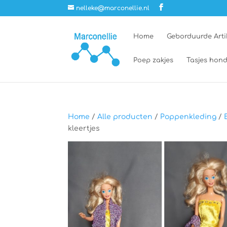
nelleke@marconellie.nl
Home
Geborduurde Arti
Poep zakjes
Tasjes hond
Home
/
Alle producten
/
Poppenkleding
/
kleertjes