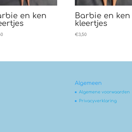
rbie en ken
Barbie en ken
eertjes
kleertjes
50
€
3,50
Algemeen
Algemene voorwaarden
Privacyverklaring