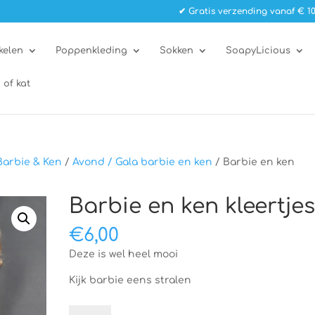
✔ Gratis verzending vanaf € 10
kelen
Poppenkleding
Sokken
SoapyLicious
 of kat
Barbie & Ken
/
Avond / Gala barbie en ken
/ Barbie en ken
Barbie en ken kleertje
€
6,00
Deze is wel heel mooi
Kijk barbie eens stralen
Barbie