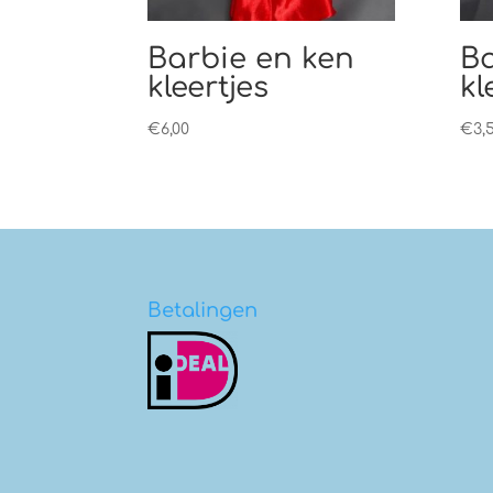
Barbie en ken
Ba
kleertjes
kl
€
6,00
€
3,
Betalingen