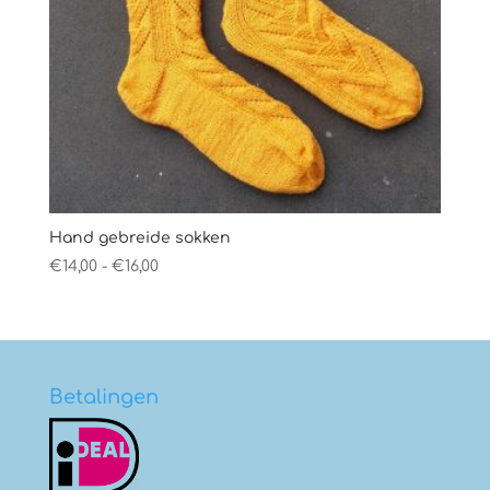
Hand gebreide sokken
Prijsklasse:
€
14,00
-
€
16,00
€14,00
tot
€16,00
Betalingen