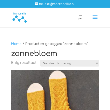
nelleke@marconellie.nl
Home
/ Producten getagged “zonnebloem”
zonnebloem
Enig resultaat