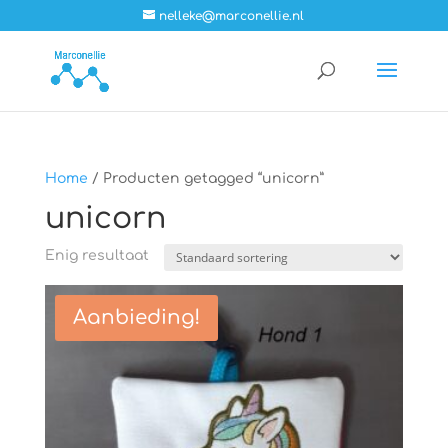
nelleke@marconellie.nl
Home
/ Producten getagged “unicorn”
unicorn
Enig resultaat
Aanbieding!