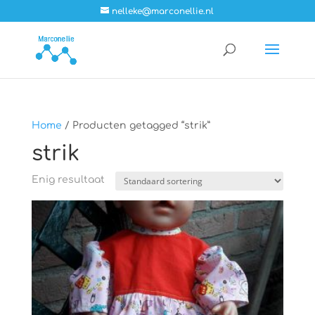
nelleke@marconellie.nl
Home
/ Producten getagged “strik”
strik
Enig resultaat