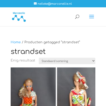
nelleke@marconellie.nl
Home
/ Producten getagged “strandset”
strandset
Enig resultaat