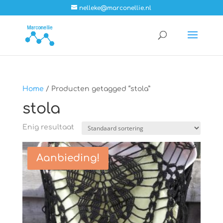
nelleke@marconellie.nl
Home
/ Producten getagged “stola”
stola
Enig resultaat
Aanbieding!