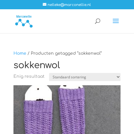
nelleke@marconellie.nl
Home
/ Producten getagged “sokkenwol”
sokkenwol
Enig resultaat