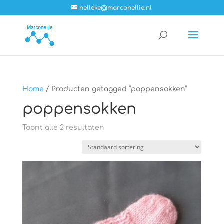
nelleke@marconellie.nl
Home
/ Producten getagged “poppensokken”
poppensokken
Toont alle 2 resultaten