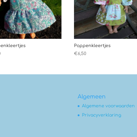
enkleertjes
Poppenkleertjes
0
€
6,50
Algemeen
Algemene voorwaarden
Privacyverklaring