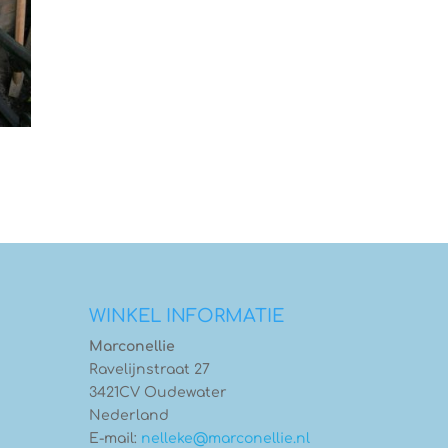
WINKEL INFORMATIE
Marconellie
Ravelijnstraat 27
3421CV Oudewater
Nederland
E-mail:
nelleke@marconellie.nl