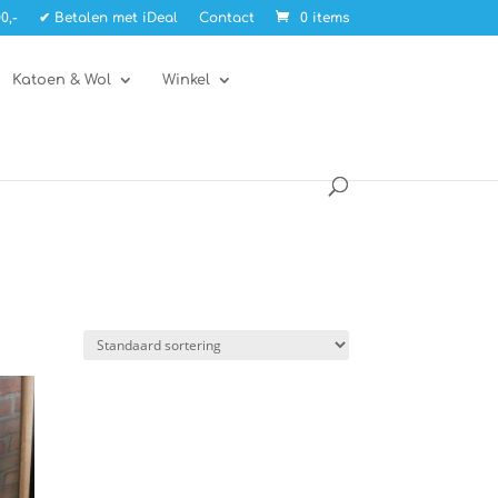
0,-
✔ Betalen met iDeal
Contact
0 items
Katoen & Wol
Winkel