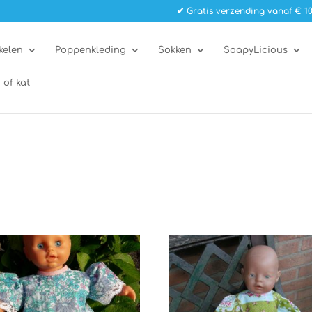
✔ Gratis verzending vanaf € 10
kelen
Poppenkleding
Sokken
SoapyLicious
 of kat