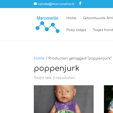
nelleke@marconellie.nl
Home
Geborduurde Arti
Poep zakjes
Tasjes hond
Home
/ Producten getagged “poppenjurk”
poppenjurk
Toont alle 3 resultaten