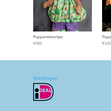
Poppenkleertjes
Popp
€
9,00
€
6,0
Betalingen