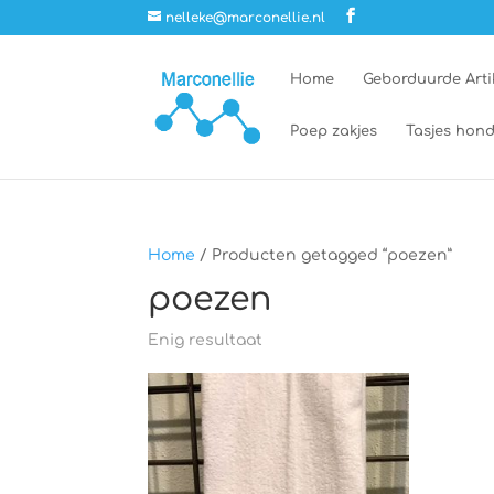
nelleke@marconellie.nl
Home
Geborduurde Arti
Poep zakjes
Tasjes hond
Home
/ Producten getagged “poezen”
poezen
Enig resultaat