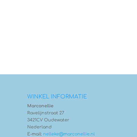
WINKEL INFORMATIE
Marconellie
Ravelijnstraat 27
3421CV Oudewater
Nederland
E-mail:
nelleke@marconellie.nl