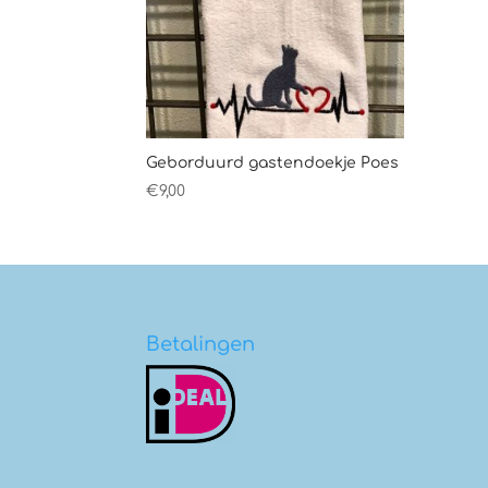
Geborduurd gastendoekje Poes
€
9,00
Betalingen