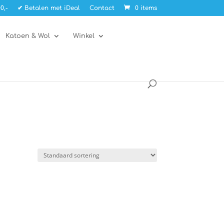
0,-
✔ Betalen met iDeal
Contact
0 items
Katoen & Wol
Winkel