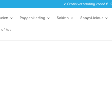
✔ Gratis verzending vanaf € 10
kelen
Poppenkleding
Sokken
SoapyLicious
 of kat