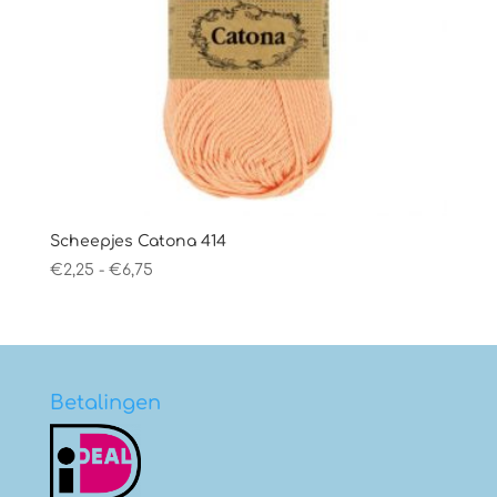
Scheepjes Catona 414
Prijsklasse:
€
2,25
-
€
6,75
€2,25
tot
€6,75
Betalingen