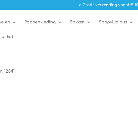
✔ Gratis verzending vanaf € 10
kelen
Poppenkleding
Sokken
SoapyLicious
 of kat
n 1234”