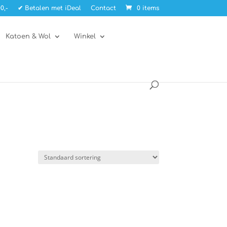
0,-
✔ Betalen met iDeal
Contact
0 items
Katoen & Wol
Winkel