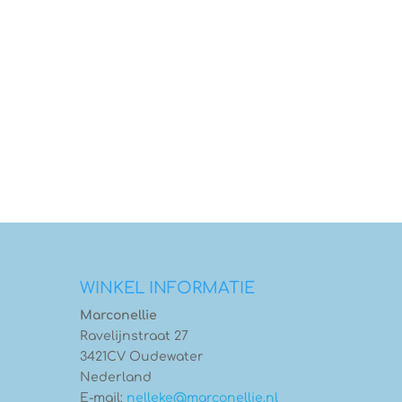
WINKEL INFORMATIE
Marconellie
Ravelijnstraat 27
3421CV Oudewater
Nederland
E-mail:
nelleke@marconellie.nl