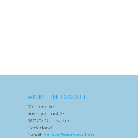
WINKEL INFORMATIE
Marconellie
Ravelijnstraat 27
3421CV Oudewater
Nederland
E-mail:
nelleke@marconellie.nl