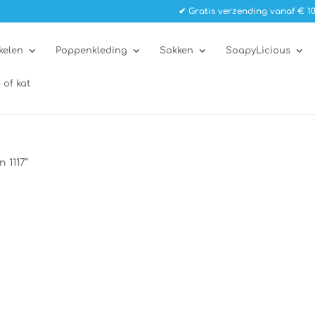
✔ Gratis verzending vanaf € 10
kelen
Poppenkleding
Sokken
SoapyLicious
 of kat
 1117”