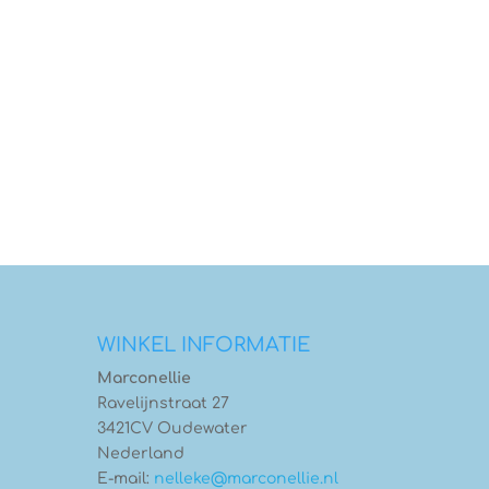
WINKEL INFORMATIE
Marconellie
Ravelijnstraat 27
3421CV Oudewater
Nederland
E-mail:
nelleke@marconellie.nl