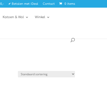
0,-
✔ Betalen met iDeal
Contact
0 items
Katoen & Wol
Winkel