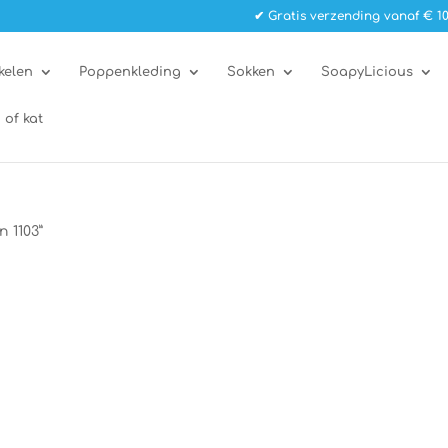
✔ Gratis verzending vanaf € 10
kelen
Poppenkleding
Sokken
SoapyLicious
 of kat
 1103”