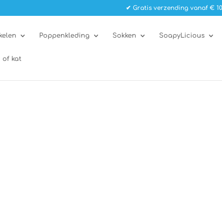
✔ Gratis verzending vanaf € 10
kelen
Poppenkleding
Sokken
SoapyLicious
 of kat
”