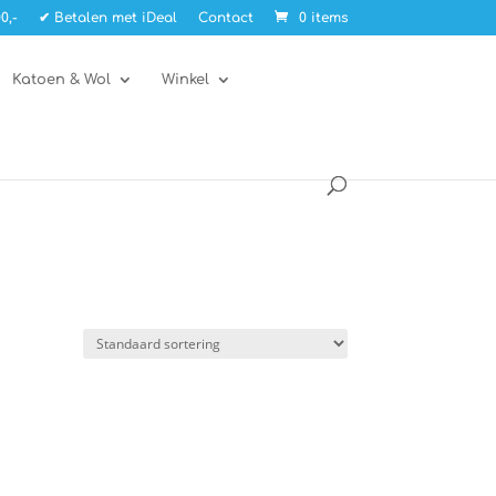
0,-
✔ Betalen met iDeal
Contact
0 items
Katoen & Wol
Winkel