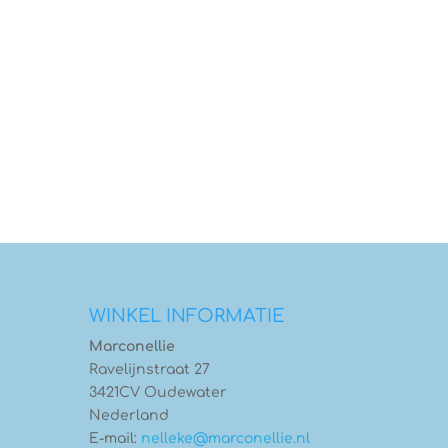
WINKEL INFORMATIE
Marconellie
Ravelijnstraat 27
3421CV Oudewater
Nederland
E-mail:
nelleke@marconellie.nl