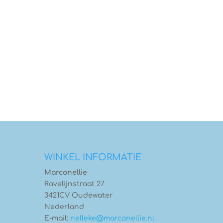
WINKEL INFORMATIE
Marconellie
Ravelijnstraat 27
3421CV Oudewater
Nederland
E-mail:
nelleke@marconellie.nl