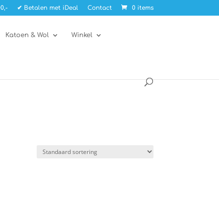
0,-
✔ Betalen met iDeal
Contact
0 items
Katoen & Wol
Winkel