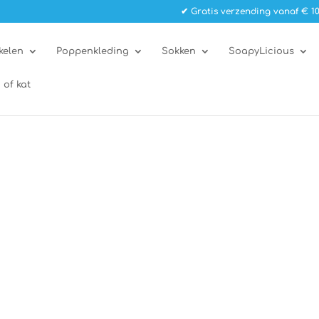
✔ Gratis verzending vanaf € 10
kelen
Poppenkleding
Sokken
SoapyLicious
 of kat
”