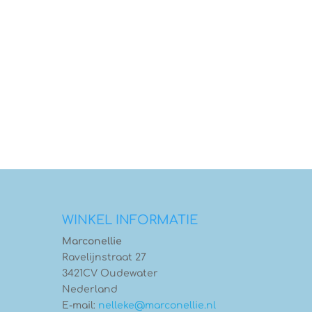
WINKEL INFORMATIE
Marconellie
Ravelijnstraat 27
3421CV Oudewater
Nederland
E-mail:
nelleke@marconellie.nl