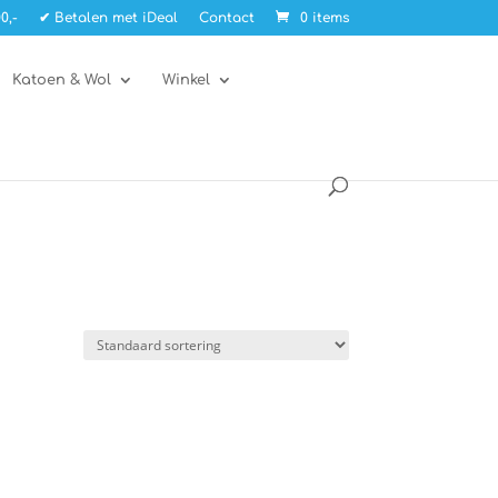
0,-
✔ Betalen met iDeal
Contact
0 items
Katoen & Wol
Winkel