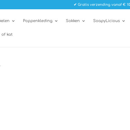
✔ Gratis verzending vanaf € 10
kelen
Poppenkleding
Sokken
SoapyLicious
 of kat
”