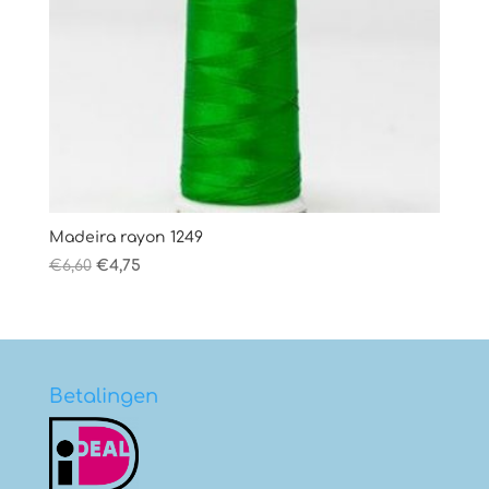
Madeira rayon 1249
Oorspronkelijke
Huidige
€
6,60
€
4,75
prijs
prijs
was:
is:
€6,60.
€4,75.
Betalingen