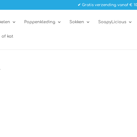
✔ Gratis verzending vanaf € 10
kelen
Poppenkleding
Sokken
SoapyLicious
 of kat
”