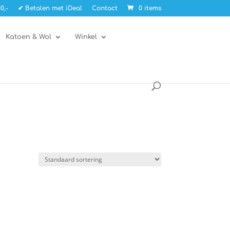
0,-
✔ Betalen met iDeal
Contact
0 items
Katoen & Wol
Winkel