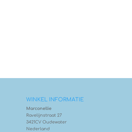
WINKEL INFORMATIE
Marconellie
Ravelijnstraat 27
3421CV Oudewater
Nederland