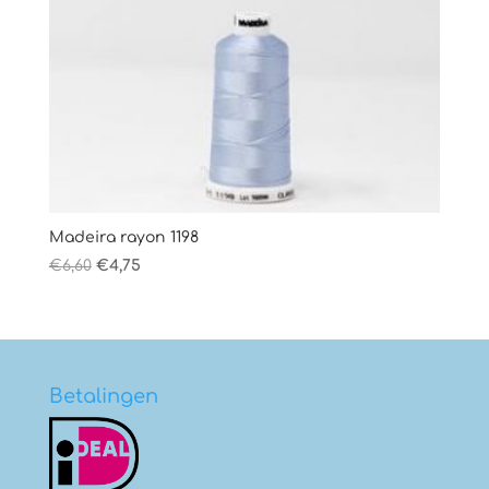
Madeira rayon 1198
Oorspronkelijke
Huidige
€
6,60
€
4,75
prijs
prijs
was:
is:
€6,60.
€4,75.
Betalingen