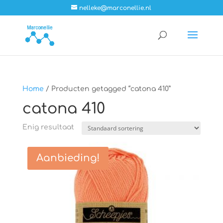
nelleke@marconellie.nl
Home
/ Producten getagged “catona 410”
catona 410
Enig resultaat
Aanbieding!