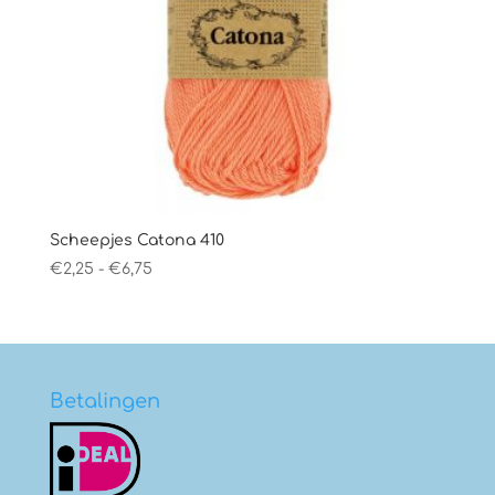
Scheepjes Catona 410
Prijsklasse:
€
2,25
-
€
6,75
€2,25
tot
€6,75
Betalingen