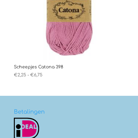
Scheepjes Catona 398
Prijsklasse:
€
2,25
-
€
6,75
€2,25
tot
€6,75
Betalingen