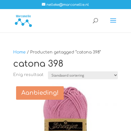
nelleke@marconellie.nl
Home
/ Producten getagged “catona 398”
catona 398
Enig resultaat
Aanbieding!