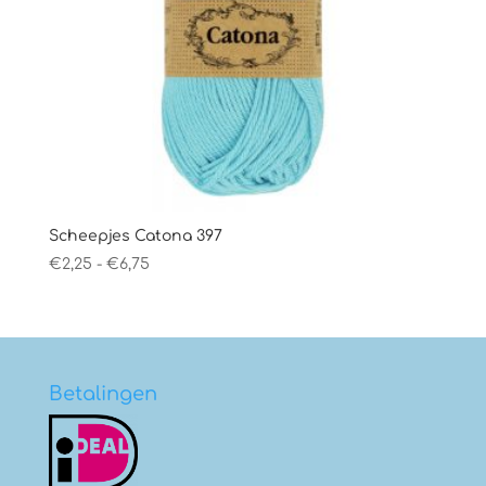
Scheepjes Catona 397
Prijsklasse:
€
2,25
-
€
6,75
€2,25
tot
€6,75
Betalingen