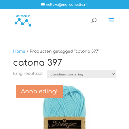
nelleke@marconellie.nl
Home
/ Producten getagged “catona 397”
catona 397
Enig resultaat
Aanbieding!