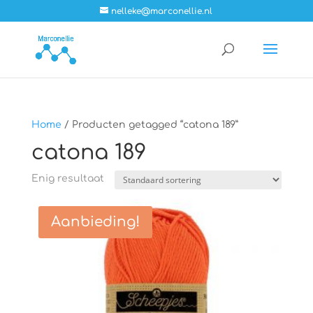
nelleke@marconellie.nl
Home
/ Producten getagged “catona 189”
catona 189
Enig resultaat
Aanbieding!