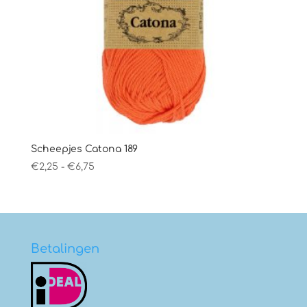
Scheepjes Catona 189
Prijsklasse:
€
2,25
-
€
6,75
€2,25
tot
€6,75
Betalingen