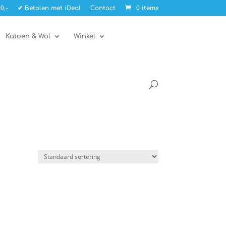
0,-
✔ Betalen met iDeal
Contact
0 items
Katoen & Wol
Winkel