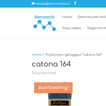
nelleke@marconellie.nl
Home
Geborduurde Arti
Poep zakjes
Tasjes hond
Home
/ Producten getagged “catona 164”
catona 164
Enig resultaat
Aanbieding!