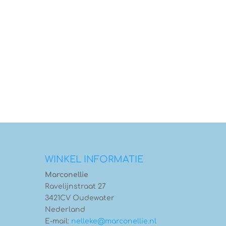
WINKEL INFORMATIE
Marconellie
Ravelijnstraat 27
3421CV Oudewater
Nederland
E-mail:
nelleke@marconellie.nl