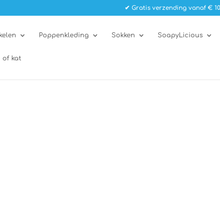
✔ Gratis verzending vanaf € 10
kelen
Poppenkleding
Sokken
SoapyLicious
 of kat