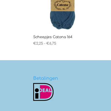
Scheepjes Catona 164
Prijsklasse:
€
2,25
-
€
6,75
€2,25
tot
€6,75
Betalingen