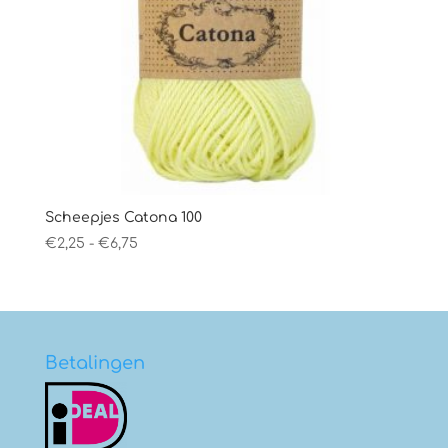
Scheepjes Catona 100
Prijsklasse:
€
2,25
-
€
6,75
€2,25
tot
€6,75
Betalingen