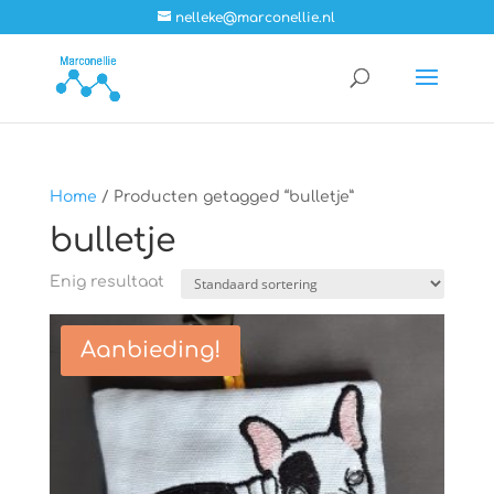
nelleke@marconellie.nl
Home
/ Producten getagged “bulletje”
bulletje
Enig resultaat
Aanbieding!