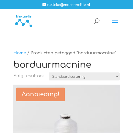
nelleke@marconellie.nl
Home
/ Producten getagged “borduurmacnine”
borduurmacnine
Enig resultaat
Aanbieding!