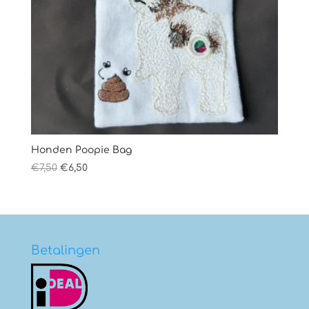
Honden Poopie Bag
Oorspronkelijke
Huidige
€
7,50
€
6,50
prijs
prijs
was:
is:
€7,50.
€6,50.
Betalingen