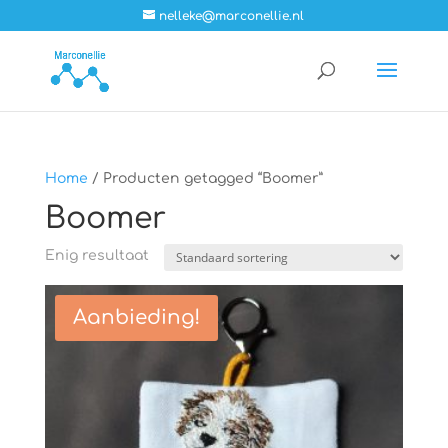
nelleke@marconellie.nl
Home
/ Producten getagged “Boomer”
Boomer
Enig resultaat
Aanbieding!