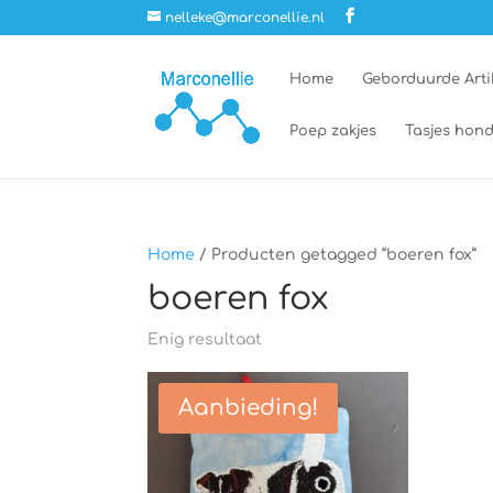
nelleke@marconellie.nl
Home
Geborduurde Arti
Poep zakjes
Tasjes hond
Home
/ Producten getagged “boeren fox”
boeren fox
Enig resultaat
Aanbieding!