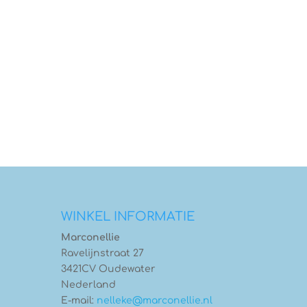
WINKEL INFORMATIE
Marconellie
Ravelijnstraat 27
3421CV Oudewater
Nederland
E-mail:
nelleke@marconellie.nl