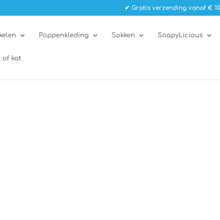
✔ Gratis verzending vanaf € 10
kelen
Poppenkleding
Sokken
SoapyLicious
 of kat