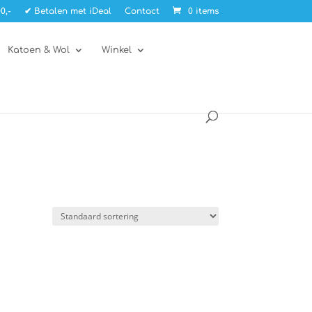
0,-
✔ Betalen met iDeal
Contact
0 items
Katoen & Wol
Winkel