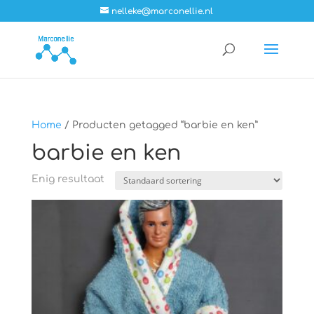
nelleke@marconellie.nl
Home
/ Producten getagged “barbie en ken”
barbie en ken
Enig resultaat