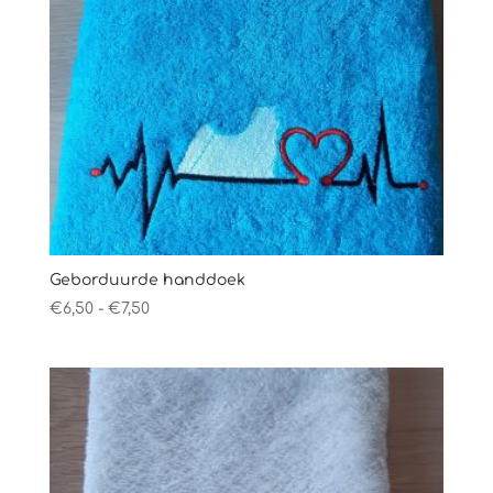
Geborduurde handdoek
Prijsklasse:
€
6,50
-
€
7,50
€6,50
tot
€7,50