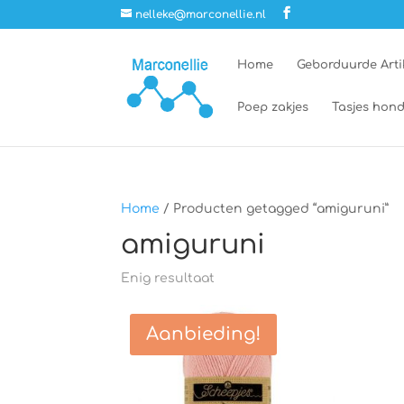
nelleke@marconellie.nl
Home
Geborduurde Arti
Poep zakjes
Tasjes hond
Home
/ Producten getagged “amiguruni”
amiguruni
Enig resultaat
Aanbieding!