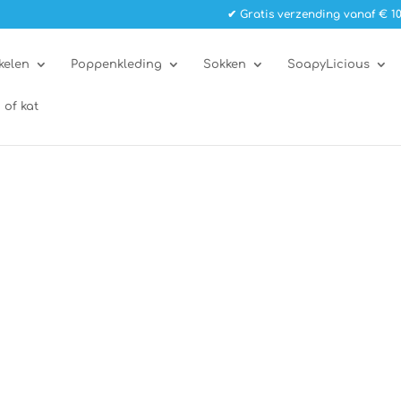
✔ Gratis verzending vanaf € 10
kelen
Poppenkleding
Sokken
SoapyLicious
 of kat