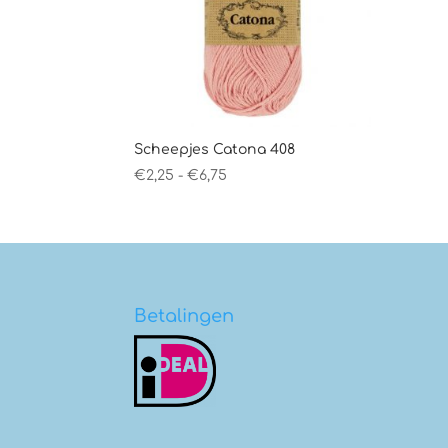
Scheepjes Catona 408
Prijsklasse:
€
2,25
-
€
6,75
€2,25
tot
€6,75
Betalingen