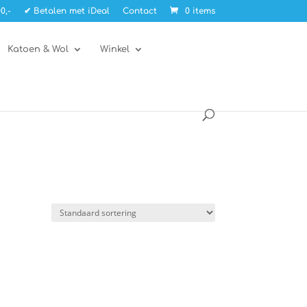
0,-
✔ Betalen met iDeal
Contact
0 items
Katoen & Wol
Winkel