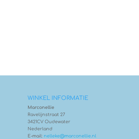
WINKEL INFORMATIE
Marconellie
Ravelijnstraat 27
3421CV Oudewater
Nederland
E-mail:
nelleke@marconellie.nl