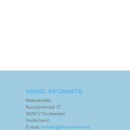
WINKEL INFORMATIE
Marconellie
Ravelijnstraat 27
3421CV Oudewater
Nederland
E-mail:
nelleke@marconellie.nl