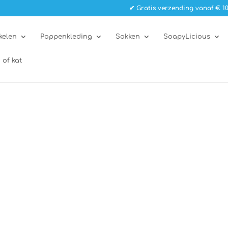
✔ Gratis verzending vanaf € 10
kelen
Poppenkleding
Sokken
SoapyLicious
 of kat