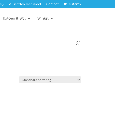
0,-
✔ Betalen met iDeal
Contact
0 items
Katoen & Wol
Winkel