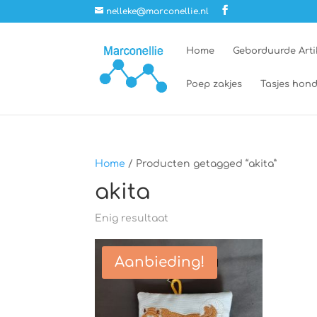
nelleke@marconellie.nl
Home
Geborduurde Arti
Poep zakjes
Tasjes hond
Home
/ Producten getagged “akita”
akita
Enig resultaat
Aanbieding!