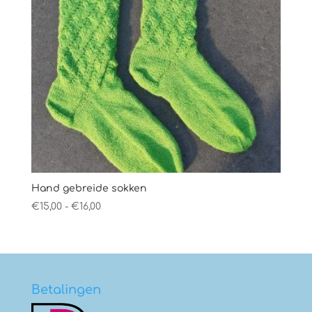
Hand gebreide sokken
Prijsklasse:
€
15,00
-
€
16,00
€15,00
tot
€16,00
Betalingen